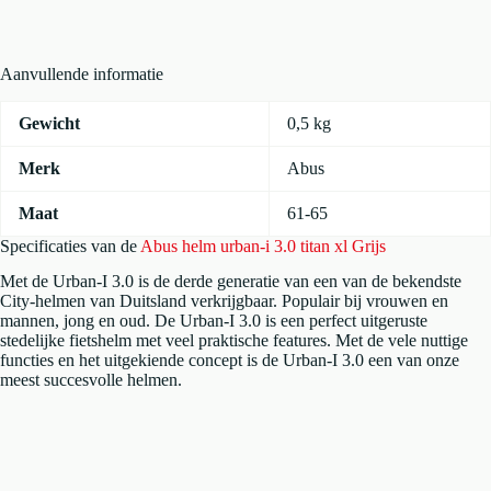
titan
xl
Grijs
aantal
Aanvullende informatie
Gewicht
0,5 kg
Merk
Abus
Maat
61-65
Specificaties van de
Abus helm urban-i 3.0 titan xl Grijs
Met de Urban-I 3.0 is de derde generatie van een van de bekendste
City-helmen van Duitsland verkrijgbaar. Populair bij vrouwen en
mannen, jong en oud. De Urban-I 3.0 is een perfect uitgeruste
stedelijke fietshelm met veel praktische features. Met de vele nuttige
functies en het uitgekiende concept is de Urban-I 3.0 een van onze
meest succesvolle helmen.