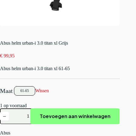
Abus helm urban-i 3.0 titan xl Grijs
€
99,95
Abus helm urban-i 3.0 titan xl 61-65
Wissen
61-65
1 op voorraad
Abus
Toevoegen aan winkelwagen
helm
urban-
i
3.0
Abus