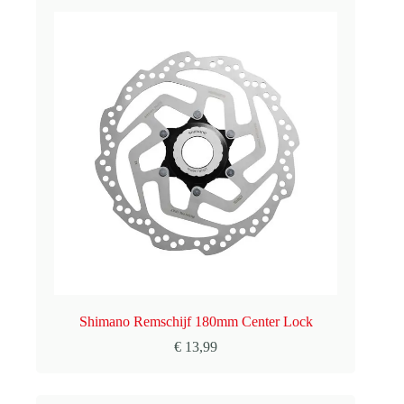
Shimano Remschijf 180mm Center Lock
€
13,99