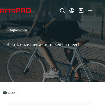
Ga
naar
de
Winkelwagen
inhoud
Schijfremmen
Bekijk onze nieuwste fietsen en meer!
FILTER