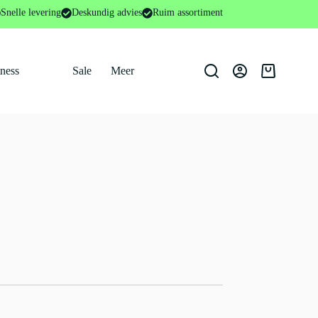
Snelle levering
Deskundig advies
Ruim assortiment
tness
Sale
Meer
Winkelwage