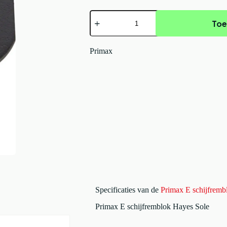
Primax
Toe
E
schijfremblok
Hayes
Sole
Primax
Zwart
aantal
Specificaties van de
Primax E schijfremb
Primax E schijfremblok Hayes Sole