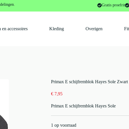
jfremmen
Primax E schijfremblok Hayes Sole Zwart
delingen.
Gratis proefrit
 en accessoires
Kleding
Overigen
Fi
Primax E schijfremblok Hayes Sole Zwart
€
7,95
Primax E schijfremblok Hayes Sole
1 op voorraad