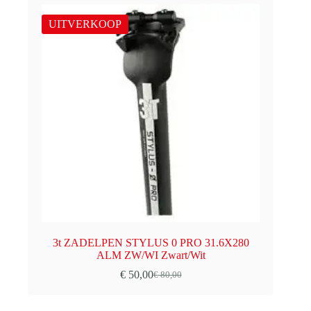
UITVERKOOP
3t ZADELPEN STYLUS 0 PRO 31.6X280
ALM ZW/WI Zwart/Wit
€
50,00
€
80,00
Oorspronkelijke
Huidige
prijs
prijs
was:
is: