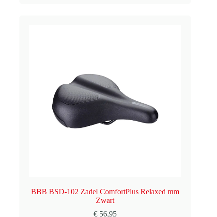
prijs
prijs
was:
is:
€ 80,00.
€ 50,00.
BBB BSD-102 Zadel ComfortPlus Relaxed mm
Zwart
€
56,95