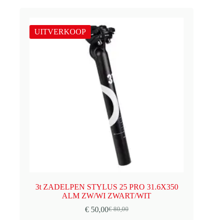
was:
is:
€ 80,00.
€ 50,00.
UITVERKOOP
3t ZADELPEN STYLUS 25 PRO 31.6X350
ALM ZW/WI ZWART/WIT
€
50,00
€
80,00
Oorspronkelijke
Huidige