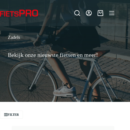
Ga
naar
de
Winkelwagen
inhoud
Zadels
Bekijk onze nieuwste fietsen en meer!
FILTER