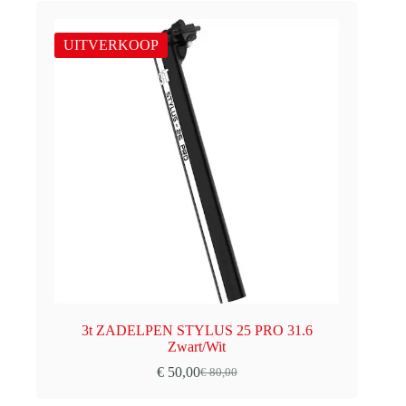
€ 80,00.
€ 50,00.
UITVERKOOP
3t ZADELPEN STYLUS 25 PRO 31.6
Zwart/Wit
€
50,00
€
80,00
Oorspronkelijke
Huidige
prijs
prijs