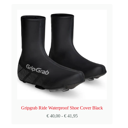
Gripgrab Ride Waterproof Shoe Cover Black
Prijsklasse:
€
40,00
-
€
41,95
€ 40,00
tot