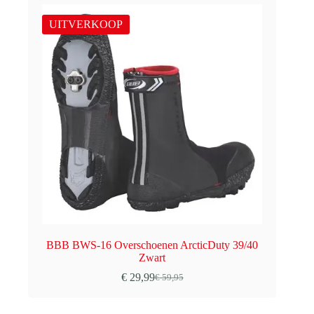
UITVERKOOP
BBB BWS-16 Overschoenen ArcticDuty 39/40
Zwart
€
29,99
€
59,95
Oorspronkelijke
Huidige
prijs
prijs
was:
is: