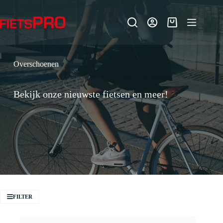
Ga
naar
de
Winkelwagen
inhoud
Overschoenen
Bekijk onze nieuwste fietsen en meer!
FILTER