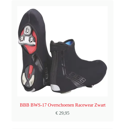
€ 59,95.
€ 29,99.
BBB BWS-17 Overschoenen Racewear Zwart
€
29,95