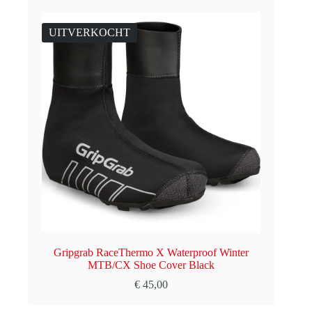
UITVERKOCHT
Gripgrab RaceThermo X Waterproof Winter
MTB/CX Shoe Cover Black
€
45,00