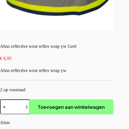
Abus reflective wear reflex wrap yw Geel
€
6,95
Abus reflective wear reflex wrap yw
2 op voorraad
Abus
Toevoegen aan winkelwagen
reflective
wear
reflex
wrap
Abus
yw