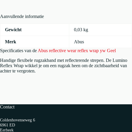
Geel
aantal
Aanvullende informatie
Gewicht
0,03 kg
Merk
Abus
Specificaties van de
Abus reflective wear reflex wrap yw Geel
Handige flexibele rugzakband met reflecterende strepen. De Lumino
Reflex Wrap wikkel je om een rugzak heen om de zichtbaarheid van
achter te vergroten.
Contact
Coldenhovenseweg 6
6961 ED
Eerbeek