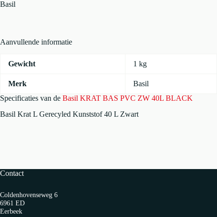
ZW
Basil
40L
BLACK
aantal
Aanvullende informatie
Gewicht
1 kg
Merk
Basil
Specificaties van de
Basil KRAT BAS PVC ZW 40L BLACK
Basil Krat L Gerecyled Kunststof 40 L Zwart
Contact
Coldenhovenseweg 6
6961 ED
Eerbeek