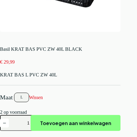
Basil KRAT BAS PVC ZW 40L BLACK
€
29,99
KRAT BAS L PVC ZW 40L
Wissen
L
2 op voorraad
Basil
Toevoegen aan winkelwagen
KRAT
BAS
PVC