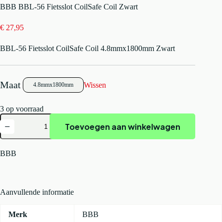
BBB BBL-56 Fietsslot CoilSafe Coil Zwart
€
27,95
BBL-56 Fietsslot CoilSafe Coil 4.8mmx1800mm Zwart
Wissen
4.8mmx1800mm
3 op voorraad
BBB
Toevoegen aan winkelwagen
BBL-
56
Fietsslot
CoilSafe
BBB
Coil
Zwart
aantal
Aanvullende informatie
Merk
BBB