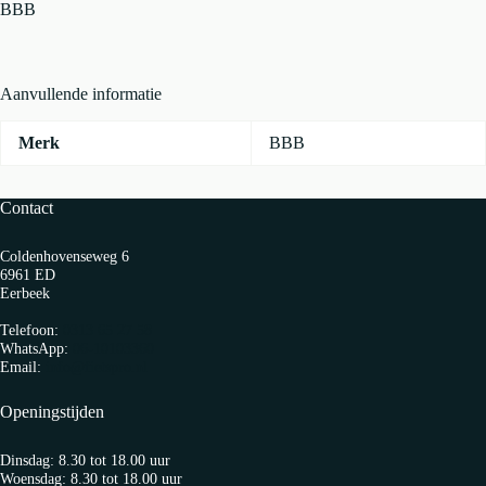
BottomFit
BBB
mm
Zilver
aantal
Aanvullende informatie
Merk
BBB
Contact
Coldenhovenseweg 6
6961 ED
Eerbeek
Telefoon:
0313 65 27 58
WhatsApp:
06-10103360
Email:
info@fietspro.nl
Openingstijden
Dinsdag: 8.30 tot 18.00 uur
Woensdag: 8.30 tot 18.00 uur