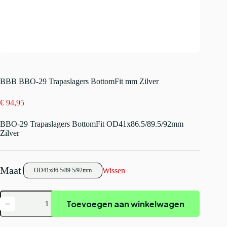
BBB BBO-29 Trapaslagers BottomFit mm Zilver
€
94,95
BBO-29 Trapaslagers BottomFit OD41x86.5/89.5/92mm
Zilver
Wissen
OD41x86.5/89.5/92mm
BBB
Toevoegen aan winkelwagen
BBO-
29
Trapaslagers