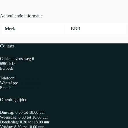
Triple
Color
aantal
Aanvullende informatie
Merk
BBB
Contact
Coldenhovenseweg 6
6961 ED
Eerbeek
Telefoon:
0313 65 27 58
WhatsApp:
06-10103360
Email:
info@fietspro.nl
Openingstijden
Dinsdag: 8.30 tot 18.00 uur
Woensdag: 8.30 tot 18.00 uur
Donderdag: 8.30 tot 18.00 uur
Vrijdag: 8.30 tot 18.00 uur