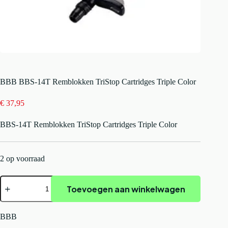
BBB BBS-14T Remblokken TriStop Cartridges Triple Color
€
37,95
BBS-14T Remblokken TriStop Cartridges Triple Color
2 op voorraad
BBB
Toevoegen aan winkelwagen
BBS-
14T
Remblokken
TriStop
BBB
Cartridges