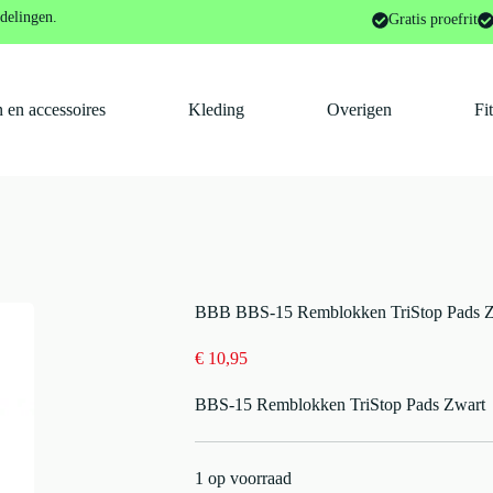
nderdelen en -accessoires
BBB BBS-15 Remblokken TriStop Pads
delingen.
Gratis proefrit
 en accessoires
Kleding
Overigen
Fi
BBB BBS-15 Remblokken TriStop Pads Z
€
10,95
BBS-15 Remblokken TriStop Pads Zwart
1 op voorraad