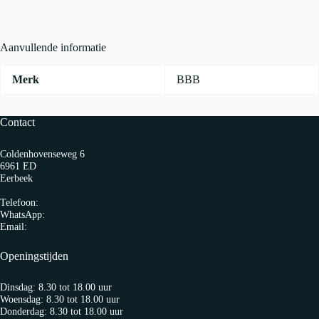
2001
Blauw
aantal
Aanvullende informatie
Merk
BBB
Contact
Coldenhovenseweg 6
6961 ED
Eerbeek
Telefoon:
0313 65 27 58
WhatsApp:
06-10103360
Email:
info@fietspro.nl
Openingstijden
Dinsdag: 8.30 tot 18.00 uur
Woensdag: 8.30 tot 18.00 uur
Donderdag: 8.30 tot 18.00 uur