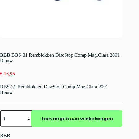
BBB BBS-31 Remblokken DiscStop Comp.Mag.Clara 2001
Blauw
€
16,95
BBS-31 Remblokken DiscStop Comp.Mag.Clara 2001
Blauw
BBB
Toevoegen aan winkelwagen
BBS-
31
Remblokken
DiscStop
BBB
Comp.Mag.Clara