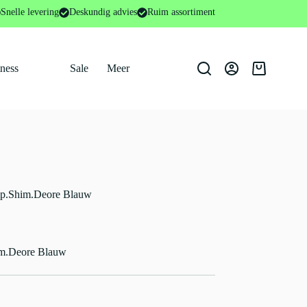
mp.Shim.Deore Blauw
Snelle levering
Deskundig advies
Ruim assortiment
tness
Sale
Meer
Winkelwage
p.Shim.Deore Blauw
m.Deore Blauw