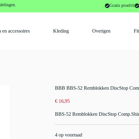
nderdelen en -accessoires
BBB BBS-52 Remblokken DiscStop Co
delingen.
Gratis proefrit
 en accessoires
Kleding
Overigen
Fi
BBB BBS-52 Remblokken DiscStop Com
€
16,95
BBS-52 Remblokken DiscStop Comp.Shi
4 op voorraad