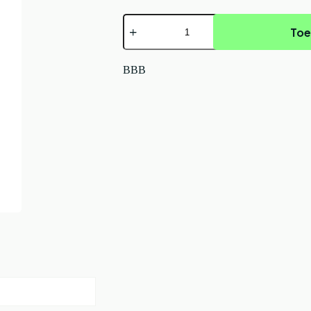
BBB
Toe
BBS-
52
Remblokken
DiscStop
BBB
Comp.Shim.Deore
Blauw
aantal