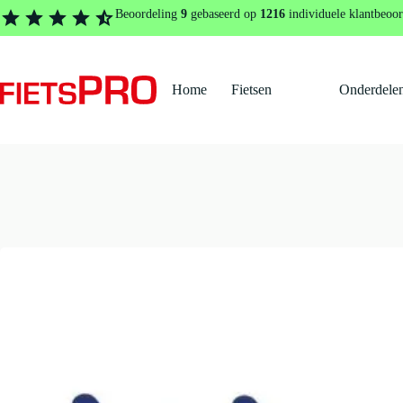
Ga
Home
Onderdelen en accessoires
Remmen en remdelen
Remo
Beoordeling
9
gebaseerd op
1216
individuele klantbeoor
naar
de
inhoud
Home
Fietsen
Onderdelen