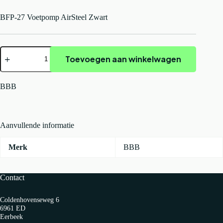
BFP-27 Voetpomp AirSteel Zwart
BBB
Toevoegen aan winkelwagen
BFP-
27
Voetpomp
AirSteel
BBB
Zwart
aantal
Aanvullende informatie
Merk
BBB
Contact
Coldenhovenseweg 6
6961 ED
Eerbeek