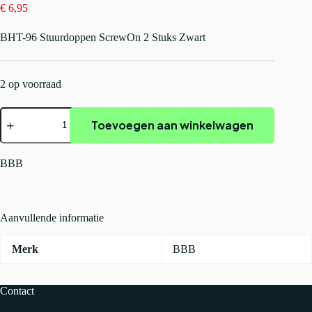
€
6,95
BHT-96 Stuurdoppen ScrewOn 2 Stuks Zwart
2 op voorraad
BBB
Toevoegen aan winkelwagen
BHT-
96
Stuurdoppen
ScrewOn
BBB
2
Stuks
Zwart
aantal
Aanvullende informatie
Merk
BBB
Contact