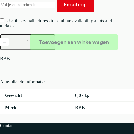
Email mij!
Use this e-mail address to send me availability alerts and
updates.
BBB
Toevoegen aan winkelwagen
BLS-
137
Achterlamp
Mini
BBB
Signal
Zwart
aantal
Aanvullende informatie
Gewicht
0,07 kg
Merk
BBB
Contact