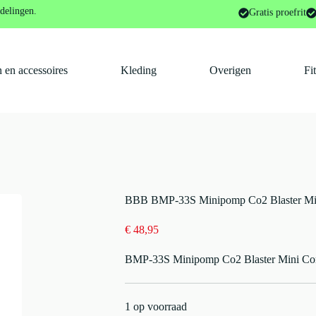
mpen
BBB BMP-33S Minipomp Co2 Blaster Mini Combi Zwart
delingen.
Gratis proefrit
 en accessoires
Kleding
Overigen
Fi
BBB BMP-33S Minipomp Co2 Blaster Mi
€
48,95
BMP-33S Minipomp Co2 Blaster Mini Co
1 op voorraad