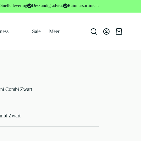
Snelle levering
Deskundig advies
Ruim assortiment
tness
Sale
Meer
Winkelwage
ni Combi Zwart
mbi Zwart