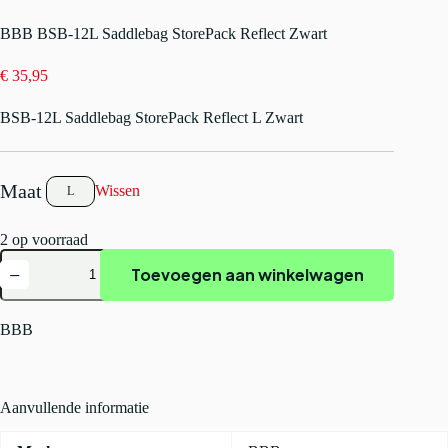
BBB BSB-12L Saddlebag StorePack Reflect Zwart
€
35,95
BSB-12L Saddlebag StorePack Reflect L Zwart
Wissen
L
2 op voorraad
BBB
Toevoegen aan winkelwagen
BSB-
12L
Saddlebag
StorePack
BBB
Reflect
Zwart
aantal
Aanvullende informatie