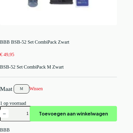
BBB BSB-52 Set CombiPack Zwart
€
49,95
BSB-52 Set CombiPack M Zwart
Wissen
M
1 op voorraad
BBB
Toevoegen aan winkelwagen
BSB-
52
Set
CombiPack
BBB