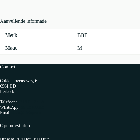
Zwart
aantal
Aanvullende informatie
Merk
BBB
Maat
M
Contact
Coldenhovenseweg 6
6961 ED
Eerbeek
Telefoon:
0313 65 27 58
WhatsApp:
06-10103360
Email:
info@fietspro.nl
Openingstijden
Dinsdag: 8.30 tot 18.00 uur