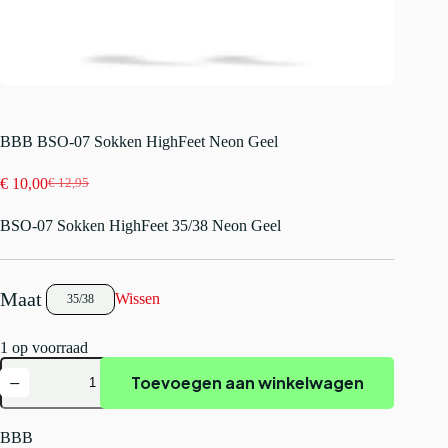
BBB BSO-07 Sokken HighFeet Neon Geel
€
10,00
€
12,95
Oorspronkelijke
Huidige
prijs
prijs
BSO-07 Sokken HighFeet 35/38 Neon Geel
was:
is:
€ 12,95.
€ 10,00.
Wissen
35/38
1 op voorraad
BBB
Toevoegen aan winkelwagen
BSO-
07
Sokken
HighFeet
BBB