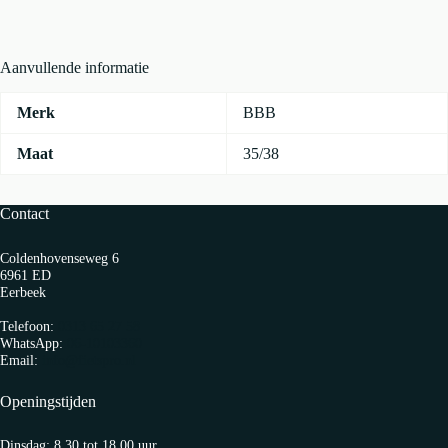
Neon
Geel
aantal
Aanvullende informatie
Merk
BBB
Maat
35/38
Contact
Coldenhovenseweg 6
6961 ED
Eerbeek
Telefoon:
0313 65 27 58
WhatsApp:
06-10103360
Email:
info@fietspro.nl
Openingstijden
Dinsdag: 8.30 tot 18.00 uur