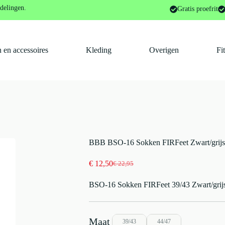
okken FIRFeet Zwart/grijs
delingen.
Gratis proefrit
 en accessoires
Kleding
Overigen
Fi
BBB BSO-16 Sokken FIRFeet Zwart/grijs
€
12,50
€
22,95
Oorspronkelijke
Huidige
prijs
prijs
BSO-16 Sokken FIRFeet 39/43 Zwart/grij
was:
is:
€ 22,95.
€ 12,50.
39/43
44/47