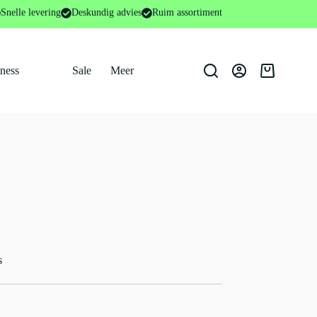
Snelle levering
Deskundig advies
Ruim assortiment
tness
Sale
Meer
Winkelwage
s