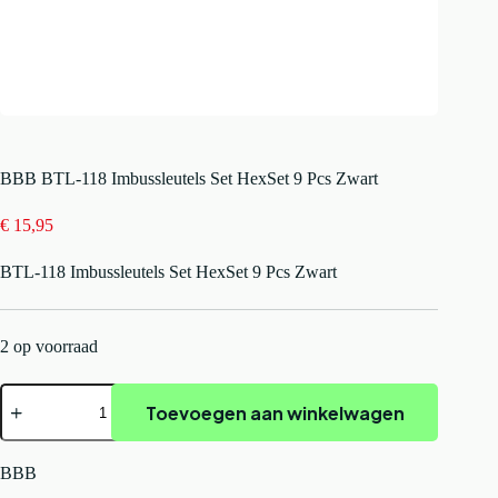
BBB BTL-118 Imbussleutels Set HexSet 9 Pcs Zwart
€
15,95
BTL-118 Imbussleutels Set HexSet 9 Pcs Zwart
2 op voorraad
BBB
Toevoegen aan winkelwagen
BTL-
118
Imbussleutels
Set
BBB
HexSet