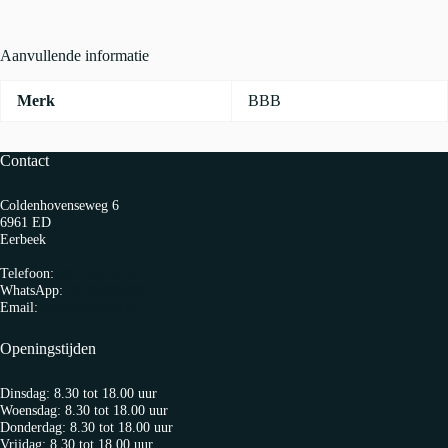
9
Pcs
Zwart
Aanvullende informatie
aantal
Merk
BBB
Contact
Coldenhovenseweg 6
6961 ED
Eerbeek
Telefoon:
0313 65 27 58
WhatsApp:
06-10103360
Email:
info@fietspro.nl
Openingstijden
Dinsdag: 8.30 tot 18.00 uur
Woensdag: 8.30 tot 18.00 uur
Donderdag: 8.30 tot 18.00 uur
Vrijdag: 8.30 tot 18.00 uur