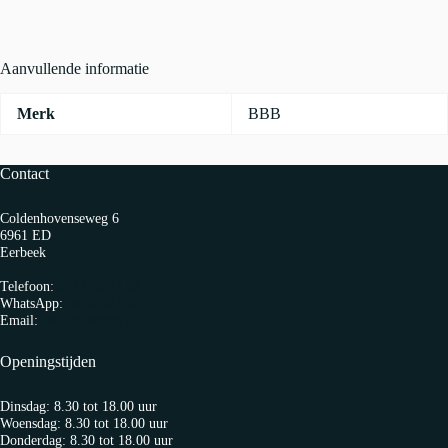
Zwart
aantal
Aanvullende informatie
Merk
BBB
Contact
Coldenhovenseweg 6
6961 ED
Eerbeek
Telefoon:
0313 65 27 58
WhatsApp:
06-10103360
Email:
info@fietspro.nl
Openingstijden
Dinsdag: 8.30 tot 18.00 uur
Woensdag: 8.30 tot 18.00 uur
Donderdag: 8.30 tot 18.00 uur