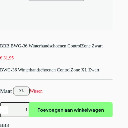
BBB BWG-36 Winterhandschoenen ControlZone Zwart
€
31,95
BWG-36 Winterhandschoenen ControlZone XL Zwart
Wissen
XL
BBB
Toevoegen aan winkelwagen
BWG-
36
Winterhandschoenen
ControlZone
BBB