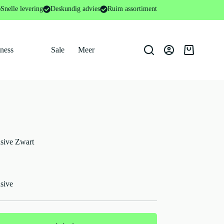
c/Exclusive Zwart
Snelle levering
Deskundig advies
Ruim assortiment
tness
Sale
Meer
Winkelwage
sive Zwart
sive