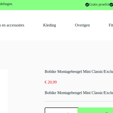
kinderaccessoires en onderdelen
Bobike Montagebeugel Mini Classi
delingen.
Gratis proefrit
 en accessoires
Kleding
Overigen
Fi
Bobike Montagebeugel Mini Classic/Exclu
€
20,99
Bobike Montagebeugel Mini Classic/Exclu
Bobike