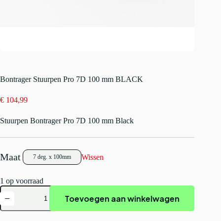
Bontrager Stuurpen Pro 7D 100 mm BLACK
€
104,99
Stuurpen Bontrager Pro 7D 100 mm Black
Wissen
7 deg. x 100mm
1 op voorraad
Bontrager
Toevoegen aan winkelwagen
Stuurpen
Pro
7D