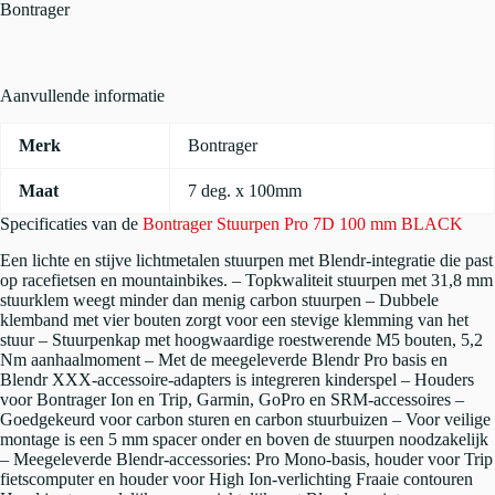
100
Bontrager
mm
BLACK
aantal
Aanvullende informatie
Merk
Bontrager
Maat
7 deg. x 100mm
Specificaties van de
Bontrager Stuurpen Pro 7D 100 mm BLACK
Een lichte en stijve lichtmetalen stuurpen met Blendr-integratie die past
op racefietsen en mountainbikes. – Topkwaliteit stuurpen met 31,8 mm
stuurklem weegt minder dan menig carbon stuurpen – Dubbele
klemband met vier bouten zorgt voor een stevige klemming van het
stuur – Stuurpenkap met hoogwaardige roestwerende M5 bouten, 5,2
Nm aanhaalmoment – Met de meegeleverde Blendr Pro basis en
Blendr XXX-accessoire-adapters is integreren kinderspel – Houders
voor Bontrager Ion en Trip, Garmin, GoPro en SRM-accessoires –
Goedgekeurd voor carbon sturen en carbon stuurbuizen – Voor veilige
montage is een 5 mm spacer onder en boven de stuurpen noodzakelijk
– Meegeleverde Blendr-accessories: Pro Mono-basis, houder voor Trip
fietscomputer en houder voor High Ion-verlichting Fraaie contouren