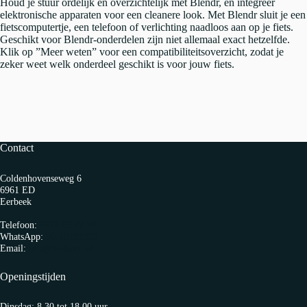
Houd je stuur ordelijk en overzichtelijk met Blendr, en integreer
elektronische apparaten voor een cleanere look. Met Blendr sluit je een
fietscomputertje, een telefoon of verlichting naadloos aan op je fiets.
Geschikt voor Blendr-onderdelen zijn niet allemaal exact hetzelfde.
Klik op ”Meer weten” voor een compatibiliteitsoverzicht, zodat je
zeker weet welk onderdeel geschikt is voor jouw fiets.
Contact
Coldenhovenseweg 6
6961 ED
Eerbeek
Telefoon:
0313 65 27 58
WhatsApp:
06-10103360
Email:
info@fietspro.nl
Openingstijden
Dinsdag: 8.30 tot 18.00 uur