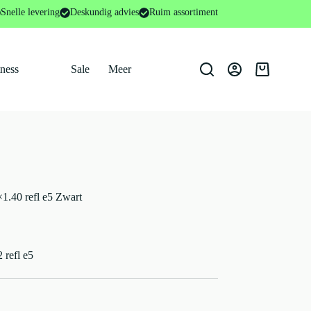
Snelle levering
Deskundig advies
Ruim assortiment
tness
Sale
Meer
Winkelwage
×1.40 refl e5 Zwart
 refl e5