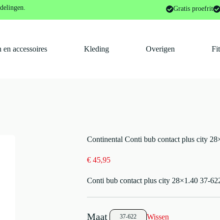
ontinental Conti bub contact plus city 28×1.40 refl e5 Zwart
delingen.
Gratis proefrit
 en accessoires
Kleding
Overigen
Fi
Continental Conti bub contact plus city 28
€
45,95
Conti bub contact plus city 28×1.40 37-622
Wissen
37-622