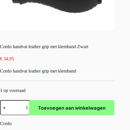
Cordo handvat leather grip met klemband Zwart
€
34,95
Cordo handvat leather grip met klemband
1 op voorraad
Cordo
Toevoegen aan winkelwagen
handvat
leather
grip
met
Cordo
klemband