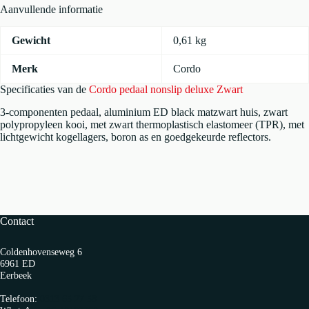
Aanvullende informatie
Gewicht
0,61 kg
Merk
Cordo
Specificaties van de
Cordo pedaal nonslip deluxe Zwart
3-componenten pedaal, aluminium ED black matzwart huis, zwart
polypropyleen kooi, met zwart thermoplastisch elastomeer (TPR), met
lichtgewicht kogellagers, boron as en goedgekeurde reflectors.
Contact
Coldenhovenseweg 6
6961 ED
Eerbeek
Telefoon:
0313 65 27 58