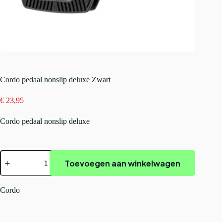
Cordo pedaal nonslip deluxe Zwart
€
23,95
Cordo pedaal nonslip deluxe
Cordo
Toevoegen aan winkelwagen
pedaal
nonslip
deluxe
Zwart
Cordo
aantal