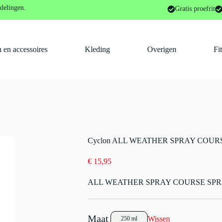
r-, poets- en onderhoudsmiddelen
Cyclon ALL WEATHER SPRA
delingen.
Gratis proefrit
 en accessoires
Kleding
Overigen
Fi
Cyclon ALL WEATHER SPRAY COURS
€
15,95
ALL WEATHER SPRAY COURSE SPR
Wissen
250 ml