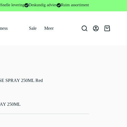
Y COURSE SPRAY 250ML Red
Snelle levering
Deskundig advies
Ruim assortiment
tness
Sale
Meer
Winkelwage
E SPRAY 250ML Red
AY 250ML