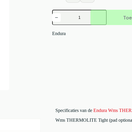
Endura
Toe
Wms
THERMOLITE
Tight
(pad
Endura
optional):
BlackNone
aantal
Specificaties van de
Endura Wms THERMO
Wms THERMOLITE Tight (pad optional