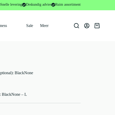
Snelle levering
Deskundig advies
Ruim assortiment
tness
Sale
Meer
Winkelwage
tional): BlackNone
 BlackNone – L