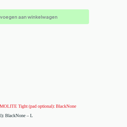
voegen aan winkelwagen
LITE Tight (pad optional): BlackNone
): BlackNone – L