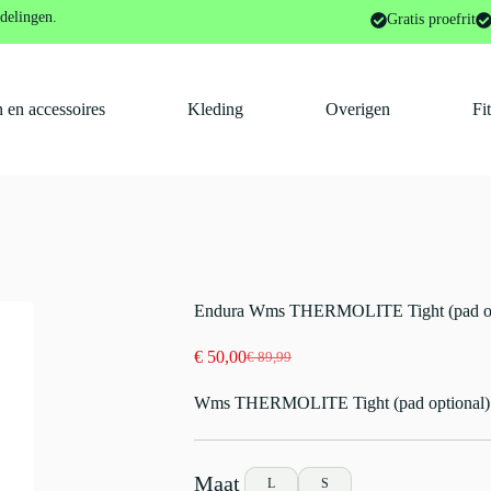
 THERMOLITE Tight (pad optional): BlackNone
delingen.
Gratis proefrit
 en accessoires
Kleding
Overigen
Fi
Endura Wms THERMOLITE Tight (pad op
€
50,00
€
89,99
Oorspronkelijke
Huidige
prijs
prijs
Wms THERMOLITE Tight (pad optional):
was:
is:
€ 89,99.
€ 50,00.
L
S