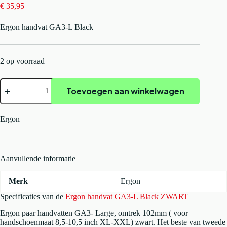
€
35,95
Ergon handvat GA3-L Black
2 op voorraad
Ergon
Toevoegen aan winkelwagen
handvat
GA3-
L
Black
Ergon
ZWART
aantal
Aanvullende informatie
Merk
Ergon
Specificaties van de
Ergon handvat GA3-L Black ZWART
Ergon paar handvatten GA3- Large, omtrek 102mm ( voor
handschoenmaat 8,5-10,5 inch XL-XXL) zwart. Het beste van tweede