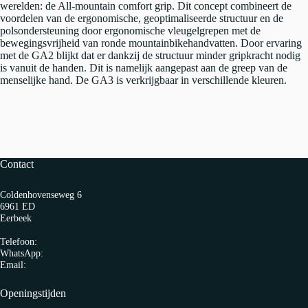
werelden: de All-mountain comfort grip. Dit concept combineert de
voordelen van de ergonomische, geoptimaliseerde structuur en de
polsondersteuning door ergonomische vleugelgrepen met de
bewegingsvrijheid van ronde mountainbikehandvatten. Door ervaring
met de GA2 blijkt dat er dankzij de structuur minder gripkracht nodig
is vanuit de handen. Dit is namelijk aangepast aan de greep van de
menselijke hand. De GA3 is verkrijgbaar in verschillende kleuren.
Contact
Coldenhovenseweg 6
6961 ED
Eerbeek
Telefoon:
0313 65 27 58
WhatsApp:
06-10103360
Email:
info@fietspro.nl
Openingstijden