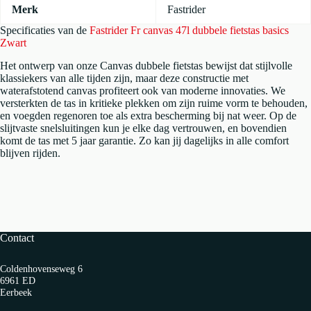
Merk
Fastrider
Specificaties van de
Fastrider Fr canvas 47l dubbele fietstas basics
Zwart
Het ontwerp van onze Canvas dubbele fietstas bewijst dat stijlvolle
klassiekers van alle tijden zijn, maar deze constructie met
waterafstotend canvas profiteert ook van moderne innovaties. We
versterkten de tas in kritieke plekken om zijn ruime vorm te behouden,
en voegden regenoren toe als extra bescherming bij nat weer. Op de
slijtvaste snelsluitingen kun je elke dag vertrouwen, en bovendien
komt de tas met 5 jaar garantie. Zo kan jij dagelijks in alle comfort
blijven rijden.
Contact
Coldenhovenseweg 6
6961 ED
Eerbeek