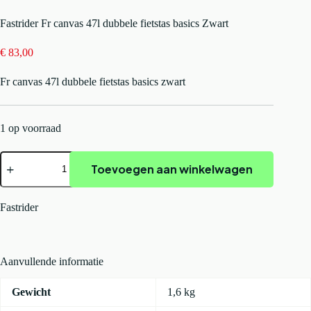
Fastrider Fr canvas 47l dubbele fietstas basics Zwart
€
83,00
Fr canvas 47l dubbele fietstas basics zwart
1 op voorraad
Fastrider
Toevoegen aan winkelwagen
Fr
canvas
47l
dubbele
Fastrider
fietstas
basics
Zwart
aantal
Aanvullende informatie
Gewicht
1,6 kg