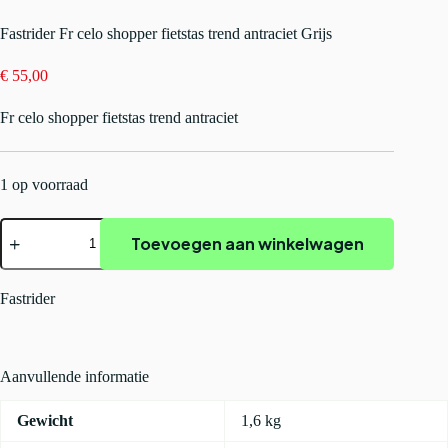
Fastrider Fr celo shopper fietstas trend antraciet Grijs
€
55,00
Fr celo shopper fietstas trend antraciet
1 op voorraad
Fastrider
Toevoegen aan winkelwagen
Fr
celo
shopper
fietstas
Fastrider
trend
antraciet
Grijs
aantal
Aanvullende informatie
Gewicht
1,6 kg