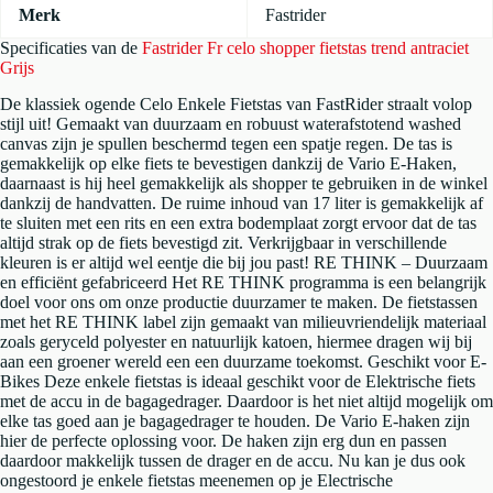
Merk
Fastrider
Specificaties van de
Fastrider Fr celo shopper fietstas trend antraciet
Grijs
De klassiek ogende Celo Enkele Fietstas van FastRider straalt volop
stijl uit! Gemaakt van duurzaam en robuust waterafstotend washed
canvas zijn je spullen beschermd tegen een spatje regen. De tas is
gemakkelijk op elke fiets te bevestigen dankzij de Vario E-Haken,
daarnaast is hij heel gemakkelijk als shopper te gebruiken in de winkel
dankzij de handvatten. De ruime inhoud van 17 liter is gemakkelijk af
te sluiten met een rits en een extra bodemplaat zorgt ervoor dat de tas
altijd strak op de fiets bevestigd zit. Verkrijgbaar in verschillende
kleuren is er altijd wel eentje die bij jou past! RE THINK – Duurzaam
en efficiënt gefabriceerd Het RE THINK programma is een belangrijk
doel voor ons om onze productie duurzamer te maken. De fietstassen
met het RE THINK label zijn gemaakt van milieuvriendelijk materiaal
zoals geryceld polyester en natuurlijk katoen, hiermee dragen wij bij
aan een groener wereld een een duurzame toekomst. Geschikt voor E-
Bikes Deze enkele fietstas is ideaal geschikt voor de Elektrische fiets
met de accu in de bagagedrager. Daardoor is het niet altijd mogelijk om
elke tas goed aan je bagagedrager te houden. De Vario E-haken zijn
hier de perfecte oplossing voor. De haken zijn erg dun en passen
daardoor makkelijk tussen de drager en de accu. Nu kan je dus ook
ongestoord je enkele fietstas meenemen op je Electrische