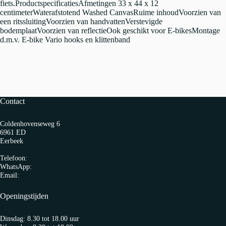
fiets.ProductspecificatiesAfmetingen 33 x 44 x 12
centimeterWaterafstotend Washed CanvasRuime inhoudVoorzien van
een ritssluitingVoorzien van handvattenVerstevigde
bodemplaatVoorzien van reflectieOok geschikt voor E-bikesMontage
d.m.v. E-bike Vario hooks en klittenband
Contact
Coldenhovenseweg 6
6961 ED
Eerbeek
Telefoon:
0313 65 27 58
WhatsApp:
06-10103360
Email:
info@fietspro.nl
Openingstijden
Dinsdag: 8.30 tot 18.00 uur