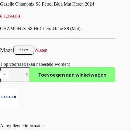
Gazelle Chamonix S8 Petrol Blue Mat Heren 2024
€
1.399,00
CHAMONIX S8 H61 Petrol blue S8 (Mat)
Wissen
61 cm
1 op voorraad (kan nabesteld worden)
Gazelle
Toevoegen aan winkelwagen
Chamonix
S8
Petrol
Blue
Mat
Heren
2024
aantal
Aanvullende informatie