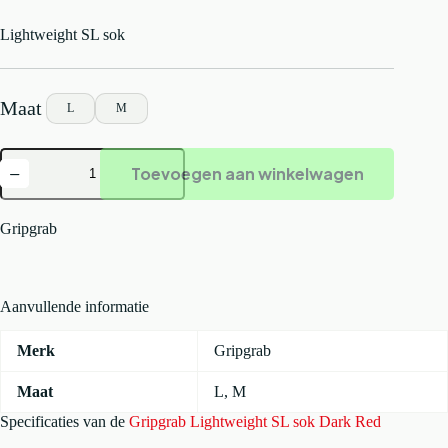
Lightweight SL sok
L
M
Gripgrab
Toevoegen aan winkelwagen
Lightweight
SL
sok
Dark
Gripgrab
Red
aantal
Aanvullende informatie
Merk
Gripgrab
Maat
L
,
M
Specificaties van de
Gripgrab Lightweight SL sok Dark Red