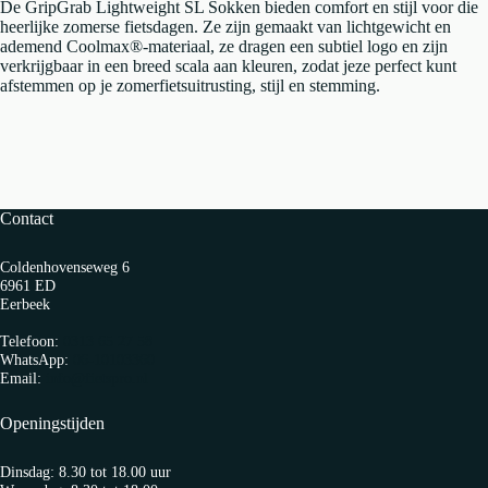
De GripGrab Lightweight SL Sokken bieden comfort en stijl voor die
heerlijke zomerse fietsdagen. Ze zijn gemaakt van lichtgewicht en
ademend Coolmax®-materiaal, ze dragen een subtiel logo en zijn
verkrijgbaar in een breed scala aan kleuren, zodat jeze perfect kunt
afstemmen op je zomerfietsuitrusting, stijl en stemming.
Contact
Coldenhovenseweg 6
6961 ED
Eerbeek
Telefoon:
0313 65 27 58
WhatsApp:
06-10103360
Email:
info@fietspro.nl
Openingstijden
Dinsdag: 8.30 tot 18.00 uur