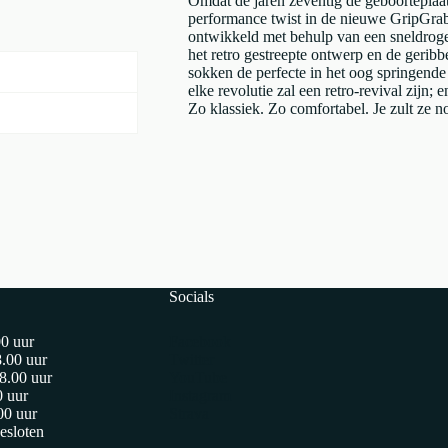
Omdat de jaren zeventig de geboortepla
performance twist in de nieuwe GripGrab
ontwikkeld met behulp van een sneldroge
het retro gestreepte ontwerp en de gerib
sokken de perfecte in het oog springende 
elke revolutie zal een retro-revival zijn; 
Zo klassiek. Zo comfortabel. Je zult ze n
Socials
00 uur
Facebook
8.00 uur
Twitter
8.00 uur
YouTube
0 uur
Instagram
00 uur
Strava
esloten