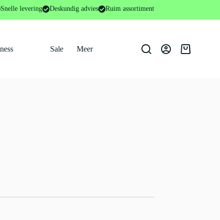
Snelle levering
Deskundig advies
Ruim assortiment
tness
Sale
Meer
Winkelwage