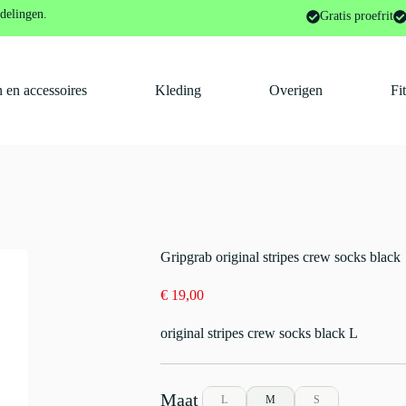
nal stripes crew socks black
delingen.
Gratis proefrit
 en accessoires
Kleding
Overigen
Fi
Gripgrab original stripes crew socks black
€
19,00
original stripes crew socks black L
L
M
S