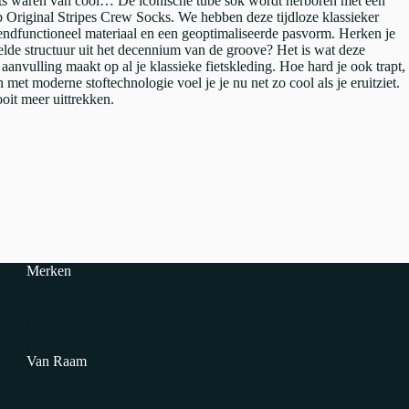
ats waren van cool… De iconische tube sok wordt herboren met een
 Original Stripes Crew Socks. We hebben deze tijdloze klassieker
ndfunctioneel materiaal en een geoptimaliseerde pasvorm. Herken je
belde structuur uit het decennium van de groove? Het is wat deze
aanvulling maakt op al je klassieke fietskleding. Hoe hard je ook trapt,
en met moderne stoftechnologie voel je je nu net zo cool als je eruitziet.
ooit meer uittrekken.
Merken
Trek
Sensa
Gazelle
Van Raam