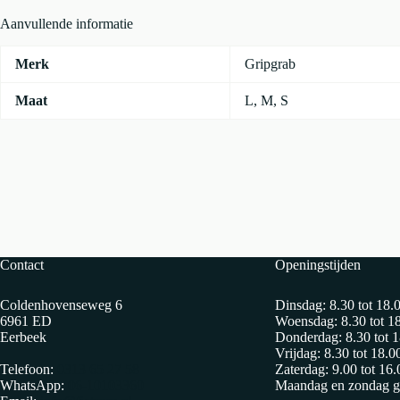
Aanvullende informatie
Merk
Gripgrab
Maat
L
,
M
,
S
Contact
Openingstijden
Coldenhovenseweg 6
Dinsdag: 8.30 tot 18.
6961 ED
Woensdag: 8.30 tot 1
Eerbeek
Donderdag: 8.30 tot 1
Vrijdag: 8.30 tot 18.0
Telefoon:
0313 65 27 58
Zaterdag: 9.00 tot 16.
WhatsApp:
06-10103360
Maandag en zondag g