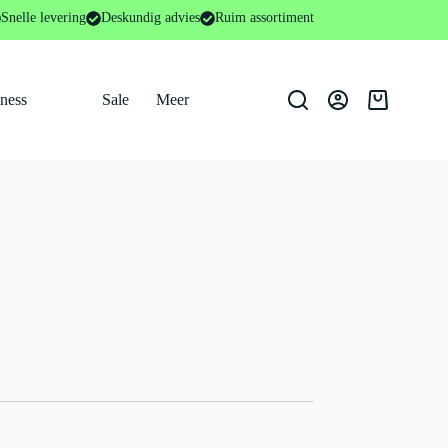
Snelle levering
Deskundig advies
Ruim assortiment
tness
Sale
Meer
Winkelwage