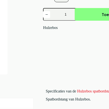
Hulzebos
Toe
spatbordstang
antraciet
Zwart
aantal
Hulzebos
Specificaties van de
Hulzebos spatbordst
Spatbordstang van Hulzebos.