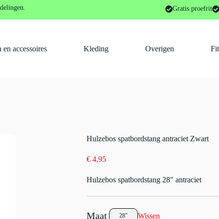
bord/Lap
Hulzebos spatbordstang antraciet Zwart
delingen.
Gratis proefrit
 en accessoires
Kleding
Overigen
Fi
Hulzebos spatbordstang antraciet Zwart
€
4,95
Hulzebos spatbordstang 28″ antraciet
Wissen
28"