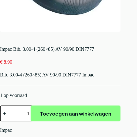
Impac Bib. 3.00-4 (260×85) AV 90/90 DIN7777
€
8,90
Bib. 3.00-4 (260×85) AV 90/90 DIN7777 Impac
1 op voorraad
Impac
Toevoegen aan winkelwagen
Bib.
3.00-
4
(260x85)
Impac
AV