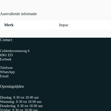
90/90
DIN7777
aantal
Aanvullende informatie
Merk
Impac
Contact
Coldenhovenseweg 6
6961 ED
Eerbeek
Telefoon:
0313 65 27 58
WhatsApp:
06-10103360
Email:
info@fietspro.nl
Openingstijden
Dinsdag: 8.30 tot 18.00 uur
Woensdag: 8.30 tot 18.00 uur
Donderdag: 8.30 tot 18.00 uur
Vrijdag: 8.30 tot 18.00 uur