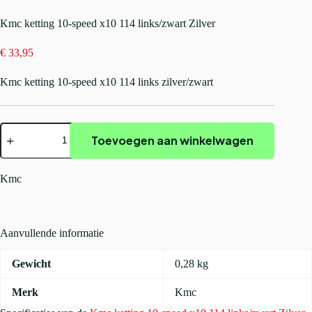
Kmc ketting 10-speed x10 114 links/zwart Zilver
€
33,95
Kmc ketting 10-speed x10 114 links zilver/zwart
Kmc
Toevoegen aan winkelwagen
ketting
10-
speed
x10
Kmc
114
links/zwart
Zilver
aantal
Aanvullende informatie
Gewicht
0,28 kg
Merk
Kmc