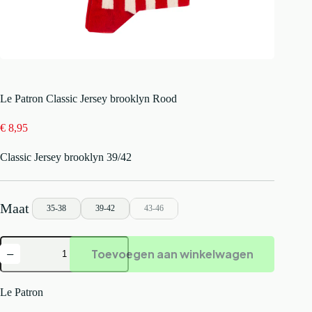
Le Patron Classic Jersey brooklyn Rood
€
8,95
Classic Jersey brooklyn 39/42
35-38
39-42
43-46
Le
Toevoegen aan winkelwagen
Patron
Classic
Jersey
brooklyn
Le Patron
Rood
aantal