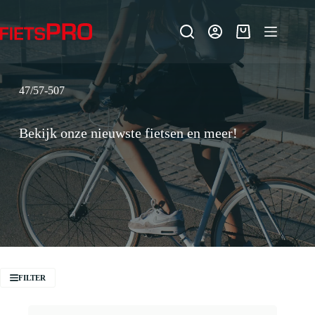
Ga
naar
de
Winkelwagen
inhoud
47/57-507
Bekijk onze nieuwste fietsen en meer!
FILTER