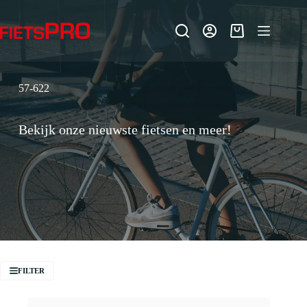
Ga
naar
de
Winkelwagen
inhoud
57-622
Bekijk onze nieuwste fietsen en meer!
FILTER