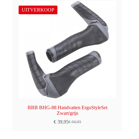
UITVERKOOP
BBB BHG-88 Handvatten ErgoStyleSet
Zwart/grijs
€
39,95
€
56,95
Oorspronkelijke
Huidige
prijs
prijs
was:
is: