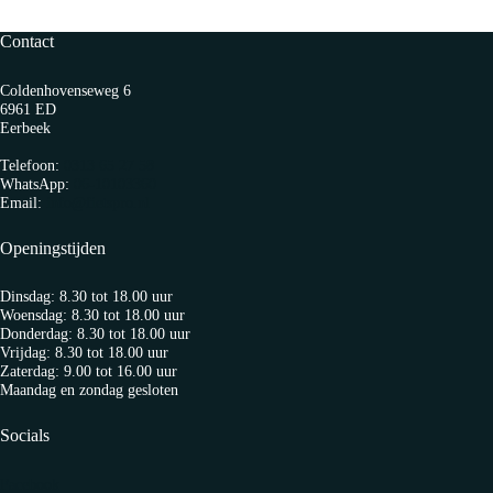
€ 56,95.
€ 39,95.
Contact
Coldenhovenseweg 6
6961 ED
Eerbeek
Telefoon:
0313 65 27 58
WhatsApp:
06-10103360
Email:
info@fietspro.nl
Openingstijden
Dinsdag: 8.30 tot 18.00 uur
Woensdag: 8.30 tot 18.00 uur
Donderdag: 8.30 tot 18.00 uur
Vrijdag: 8.30 tot 18.00 uur
Zaterdag: 9.00 tot 16.00 uur
Maandag en zondag gesloten
Socials
Facebook