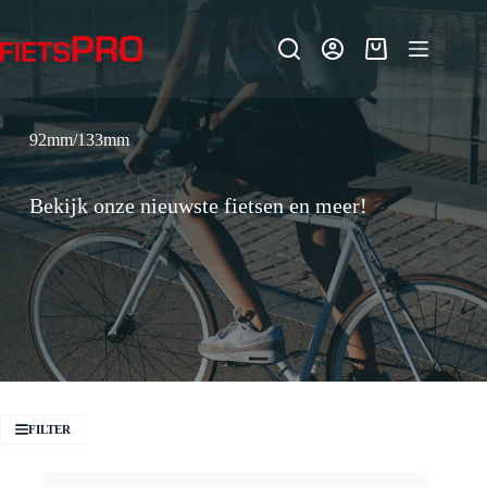
Ga
naar
de
Winkelwagen
inhoud
92mm/133mm
Bekijk onze nieuwste fietsen en meer!
FILTER