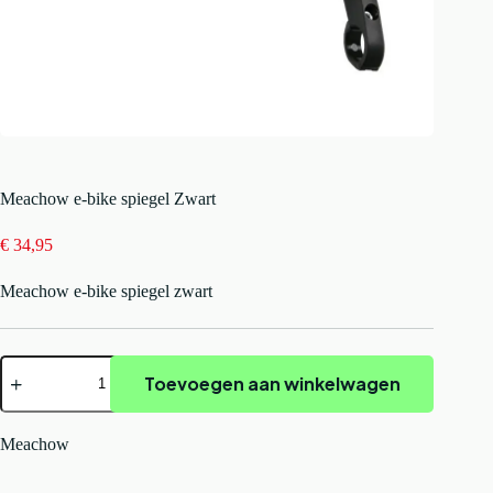
Meachow e-bike spiegel Zwart
€
34,95
Meachow e-bike spiegel zwart
Meachow
Toevoegen aan winkelwagen
e-
bike
spiegel
Zwart
Meachow
aantal