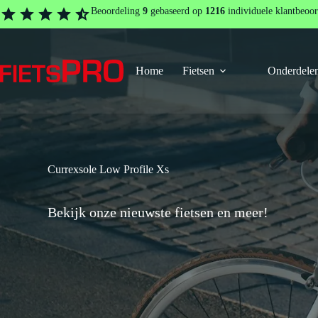
Ga
Beoordeling
9
gebaseerd op
1216
individuele klantbeoor
naar
de
inhoud
Home
Fietsen
Onderdelen
Currexsole Low Profile Xs
Bekijk onze nieuwste fietsen en meer!