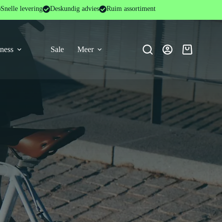
Snelle levering
Deskundig advies
Ruim assortiment
tness
Sale
Meer
Winkelwage