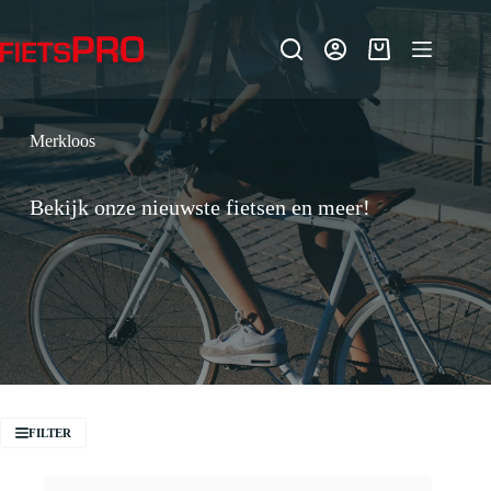
Ga
naar
de
Winkelwagen
inhoud
Merkloos
Bekijk onze nieuwste fietsen en meer!
FILTER