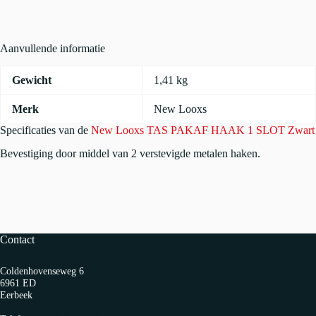
1
SLOT
Zwart
aantal
Aanvullende informatie
Gewicht
1,41 kg
Merk
New Looxs
Specificaties van de
New Looxs TAS PAKAF HAAK 1 SLOT Zwart
Bevestiging door middel van 2 verstevigde metalen haken.
Contact
Coldenhovenseweg 6
6961 ED
Eerbeek