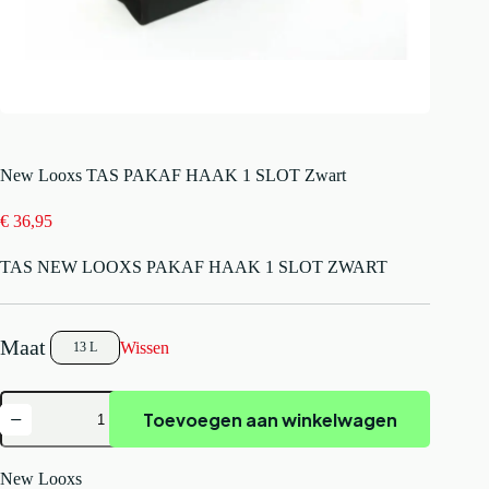
New Looxs TAS PAKAF HAAK 1 SLOT Zwart
€
36,95
TAS NEW LOOXS PAKAF HAAK 1 SLOT ZWART
Wissen
13 L
New
Toevoegen aan winkelwagen
Looxs
TAS
PAKAF
HAAK
New Looxs