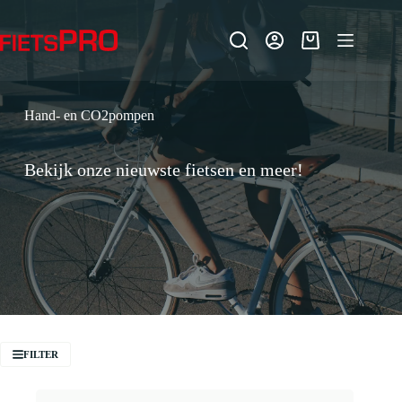
Ga
naar
de
Winkelwagen
inhoud
Hand- en CO2pompen
Bekijk onze nieuwste fietsen en meer!
FILTER