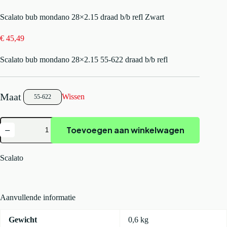
Scalato bub mondano 28×2.15 draad b/b refl Zwart
€
45,49
Scalato bub mondano 28×2.15 55-622 draad b/b refl
Wissen
55-622
Scalato
Toevoegen aan winkelwagen
bub
mondano
28x2.15
draad
Scalato
b/b
refl
Zwart
aantal
Aanvullende informatie
Gewicht
0,6 kg