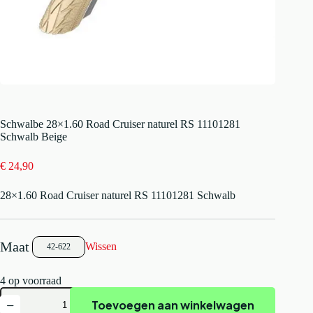
Schwalbe 28×1.60 Road Cruiser naturel RS 11101281
Schwalb Beige
€
24,90
28×1.60 Road Cruiser naturel RS 11101281 Schwalb
Wissen
42-622
4 op voorraad
Schwalbe
Toevoegen aan winkelwagen
28x1.60