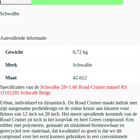
Road
Cruiser
naturel
Schwalbe
RS
11101281
Schwalb
Beige
Aanvullende informatie
aantal
Gewicht
0,72 kg
Merk
Schwalbe
Maat
42-622
Specificaties van de
Schwalbe 28×1.60 Road Cruiser naturel RS
11101281 Schwalb Beige
Urban, individueel en dynamisch. De Road Cruiser maakt indruk met
zijn aangename profieldesign en de ruime keuze aan kleuren voor
fietsen van 12 inch tot 28 inch. Het meest opvallende kenmerk van de
Road Cruiser zit toch in het loopvlak en heet Green compound. Een
rubber met polymeren, gemaakt uit uitsluitend hernieuwbaar en
gerecycled ruw materiaal, dat kwalitatief zo goed is dat we dit
compound voor het eerst kunnen gebruiken in een conventionele